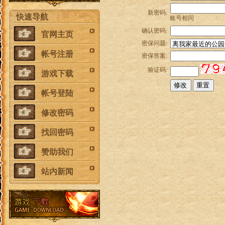
新密码:
快速导航
账号相同
确认密码:
官网主页
密保问题:
帐号注册
密保答案:
验证码:
游戏下载
帐号登陆
修改密码
找回密码
赞助我们
站内新闻